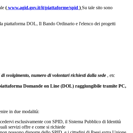
ale
(
www.agid.gov.it/it/piattaforme/spid
)
Su tale sito sono
ulla piattaforma DOL, Il Bando Ordinario e l'elenco dei progetti
edi di svolgimento, numero di volontari richiesti dalla sede
, etc
 piattaforma Domande on Line (DOL) raggiungibile tramite PC,
nire in due modalità:
o accedervi esclusivamente con SPID, il Sistema Pubblico di Identità
uali servizi offre e come si richiede
 non possono disporre dello SPID, e i cittadini di Paesi extra Unione