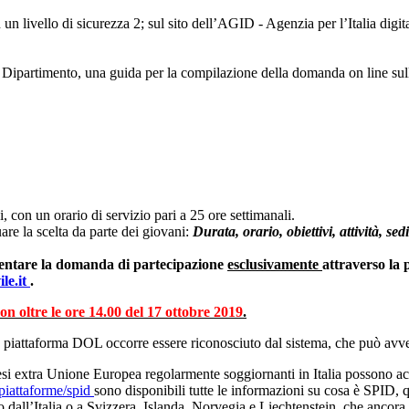
n livello di sicurezza 2; sul sito dell’AGID - Agenzia per l’Italia digit
i dal Dipartimento, una guida per la compilazione della domanda on line s
on un orario di servizio pari a 25 ore settimanali.
uare la scelta da parte dei giovani:
Durata, orario, obiettivi, attività, s
sentare la domanda di partecipazione
esclusivamente
attraverso la
le.it
.
on oltre le ore 14.00 del 17 ottobre 2019
.
 piattaforma DOL occorre essere riconosciuto dal sistema, che può avve
i di Paesi extra Unione Europea regolarmente soggiornanti in Italia posson
t/piattaforme/spid
sono disponibili tutte le informazioni su cosa è SPID, q
 dall’Italia o a Svizzera, Islanda, Norvegia e Liechtenstein, che ancora