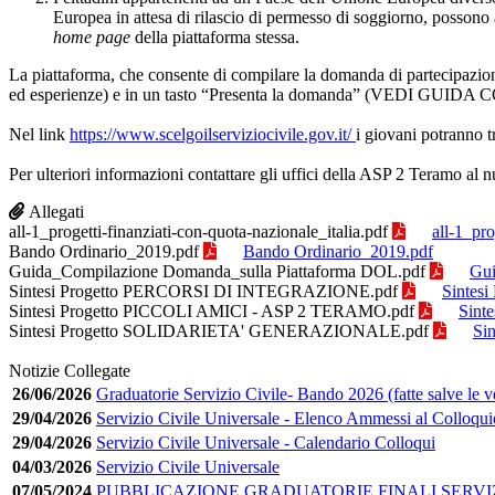
Europea in attesa di rilascio di permesso di soggiorno, possono 
home page
della piattaforma stessa.
La piattaforma, che consente di compilare la domanda di partecipazione
ed esperienze) e in un tasto “Presenta la domanda” (VEDI GUI
Nel link
https://www.scelgoilserviziocivile.gov.it/
i giovani potranno 
Per ulteriori informazioni contattare gli uffici della ASP 2 Teramo al 
Allegati
all-1_progetti-finanziati-con-quota-nazionale_italia.pdf
all-1_pro
Bando Ordinario_2019.pdf
Bando Ordinario_2019.pdf
Guida_Compilazione Domanda_sulla Piattaforma DOL.pdf
Gui
Sintesi Progetto PERCORSI DI INTEGRAZIONE.pdf
Sintes
Sintesi Progetto PICCOLI AMICI - ASP 2 TERAMO.pdf
Sint
Sintesi Progetto SOLIDARIETA' GENERAZIONALE.pdf
Si
Notizie Collegate
26/06/2026
Graduatorie Servizio Civile- Bando 2026 (fatte salve le v
29/04/2026
Servizio Civile Universale - Elenco Ammessi al Colloqui
29/04/2026
Servizio Civile Universale - Calendario Colloqui
04/03/2026
Servizio Civile Universale
07/05/2024
PUBBLICAZIONE GRADUATORIE FINALI SERVIZ