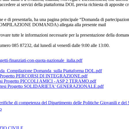
accedere ai servizi della piattaforma DOL previa richiesta di apposite c
 e di presentarla, ha una pagina principale “Domanda di partecipazione” 
DA COMPILAZIONE DOMANDA) allegata alla presente mail
trovare tutte le informazioni necessarie per la presentazione della dom
numero 085 87232, dal lunedì al venerdì dalle 9:00 alle 13:00.
getti-finanziati-con-quota-nazionale_italia.pdf
da_Compilazione Domanda_sulla Piattaforma DOL.pdf
i Progetto PERCORSI DI INTEGRAZIONE.pdf
esi Progetto PICCOLI AMICI - ASP 2 TERAMO.pdf
ntesi Progetto SOLIDARIETA' GENERAZIONALE.pdf
erifiche di competenza del Dipartimento delle Politiche Giovanili e del 
o
IO CIVILE