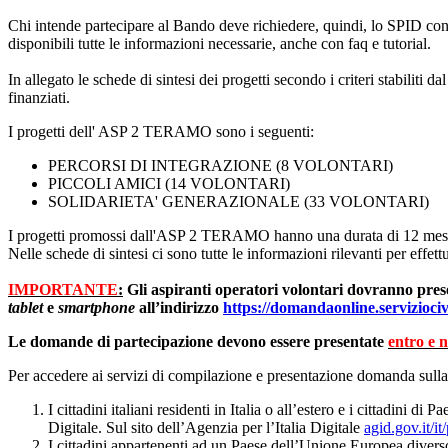
Chi intende partecipare al Bando deve richiedere, quindi, lo SPID con u
disponibili tutte le informazioni necessarie, anche con faq e tutorial.
In allegato le schede di sintesi dei progetti secondo i criteri stabilit
finanziati.
I progetti dell' ASP 2 TERAMO sono i seguenti:
PERCORSI DI INTEGRAZIONE (8 VOLONTARI)
PICCOLI AMICI (14 VOLONTARI)
SOLIDARIETA' GENERAZIONALE (33 VOLONTARI)
I progetti promossi dall'ASP 2 TERAMO hanno una durata di 12 mesi, c
Nelle schede di sintesi ci sono tutte le informazioni rilevanti per effett
IMPORTANTE
:
Gli aspiranti operatori volontari dovranno pre
tablet
e
smartphone
all’indirizzo
https://domandaonline.serviziocivi
Le domande di partecipazione devono essere presentate
entro e n
Per accedere ai servizi di compilazione e presentazione domanda sulla
I cittadini italiani residenti in Italia o all’estero e i cittadin
Digitale. Sul sito dell’Agenzia per l’Italia Digitale
agid.gov.it/i
I cittadini appartenenti ad un Paese dell’Unione Europea diverso