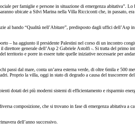
iale per famiglie e persone in situazione di emergenza abitativa”. Lo ha
ranno ubicate a Silvi Marina nella Villa Ricciconti che, in passato, era ut
razie al bando “Qualità nell’Abitare”, predisposto dagli uffici dell’Asp i
importo – ha aggiunto il presidente Palestini nel corso di un incontro con
il direttore generale dell’Asp 2 Gabriele Astolfi -. Si tratta del primo
el territorio e porre in essere tutte quelle iniziative necessarie per anda
 pochi passi dal mare, conta un’area esterna verde, di oltre 6mila e 500 m
ri. Proprio la villa, oggi in stato di degrado a causa del trascorrere del
bienti dotati dei più moderni sistemi di efficientamento e risparmio ener
, di diversa composizione, che si trovano in fase di emergenza abitativa 
 primavera dell’anno successivo.