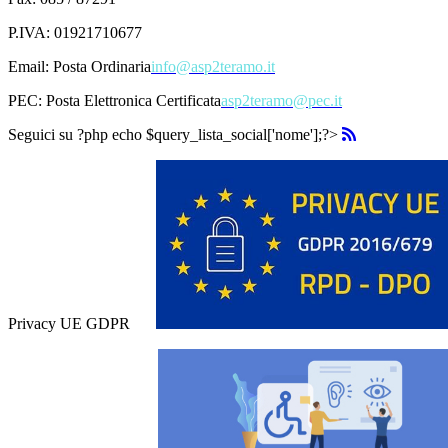
P.IVA: 01921710677
Email:
Posta Ordinaria
info@asp2teramo.it
PEC:
Posta Elettronica Certificata
asp2teramo@pec.it
Seguici su
?php echo $query_lista_social['nome'];?>
Privacy UE GDPR