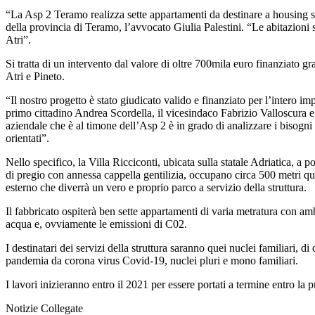
“La Asp 2 Teramo realizza sette appartamenti da destinare a housing soc
della provincia di Teramo, l’avvocato Giulia Palestini. “Le abitazioni sa
Atri”.
Si tratta di un intervento dal valore di oltre 700mila euro finanziato g
Atri e Pineto.
“Il nostro progetto è stato giudicato valido e finanziato per l’intero 
primo cittadino Andrea Scordella, il vicesindaco Fabrizio Valloscura e 
aziendale che è al timone dell’Asp 2 è in grado di analizzare i bisogni d
orientati”.
Nello specifico, la Villa Ricciconti, ubicata sulla statale Adriatica, a
di pregio con annessa cappella gentilizia, occupano circa 500 metri quad
esterno che diverrà un vero e proprio parco a servizio della struttura.
Il fabbricato ospiterà ben sette appartamenti di varia metratura con am
acqua e, ovviamente le emissioni di C02.
I destinatari dei servizi della struttura saranno quei nuclei familiari
pandemia da corona virus Covid-19, nuclei pluri e mono familiari.
I lavori inizieranno entro il 2021 per essere portati a termine entro la
Notizie Collegate